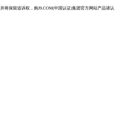
并将保留追诉权，购J9.COM(中国认证)集团官方网站产品请认