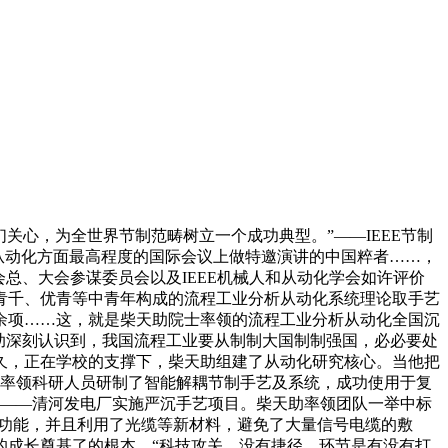
关心，为全世界节制范畴树立一个成功典型。”——IEEE节制
、机械人和从动化方面最高程度的国际会议上做特邀演讲的中国粹者……，
and Systems大会总、大会参谋委员会以及IEEE机械人和从动化学会如许评价
名青千、优青等中青年构成的流程工业分析从动化系统理论取手艺
0余项……这，就是柴天助院士率领的流程工业分析从动化全国沉
天助深刻认识到，我国流程工业要从制制大国制制强国，必必要处
久，正在学校的支撑下，柴天助组建了从动化研究核心。当他把
他率领科研人员研制了智能解耦节制手艺及系统，成功使用于复
之一——清河发电厂实施严沉手艺项目。柴天助率领团队一举中标
制功能，并且利用了光缆等新材料，避免了大量信号电缆的敷
的成长奠基了的根本。“科技攻关，没有捷径，环节是有没有打