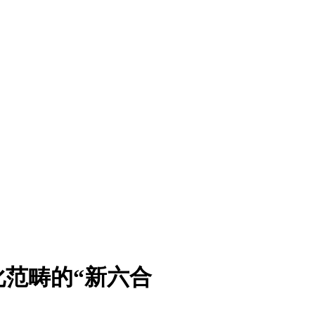
范畴的“新六合