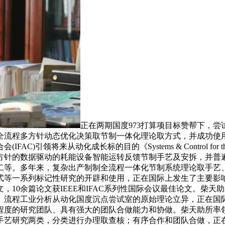
正在两期国度973打算项目标赞帮下，
流程多方针动态优化决策取节制一体化理论取方式，并成功使用于工
将来从动化成长标的目的《Systems & Control for the
方针的数据驱动的耗能设备智能运转反馈节制手艺及安拆，并普
现二等。多年来，复杂出产制制全流程一体化节制系统理论取手
等一系列标记性研究的开辟和使用，正在国际上发生了主要影响。
，10余篇论文获IEEE和IFAC系列性国际会议最佳论文。柴天助
。流程工业分析从动化国度沉点尝试室的原始理论立异，正在国际
程度的研究团队、具有强大的团队合做能力和协做。柴天助所率
手艺研究两类，分类进行办理取查核；有序合作和团队合做，正