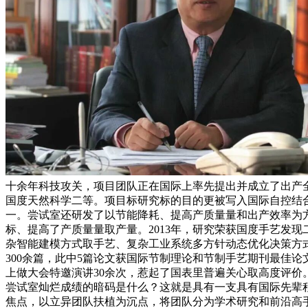
十余年科技攻关，项目团队正在国际上率先提出并成立了出产全
国度天然科学二等。项目标研究标的目的更被写入国际自控结合会(IFAC)引领
一。尝试室还研发了以节能降耗、提高产质量量和出产效率为
标、提高了产质量量取产量。2013年，研究荣获国度手艺发
杂智能建模方式取手艺、复杂工业系统多方针动态优化决策方式
300余篇，此中5篇论文获国际节制理论和节制手艺期刊最佳论文
上做大会特邀演讲30余次，惹起了国表里普遍关心取高度评价
尝试室灿烂成绩的暗码是什么？这就是具有一支具有国际先辈
焦点，以立异团队扶植为沉点，将团队分为学术研究和前沿高