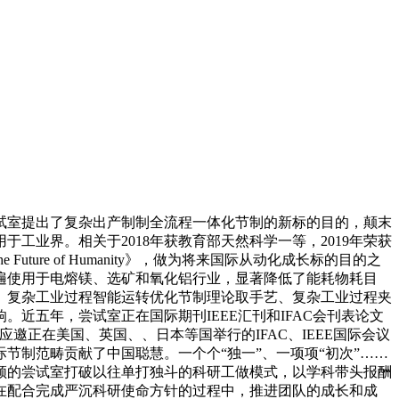
尝试室提出了复杂出产制制全流程一体化节制的新标的目的，颠末
业界。相关于2018年获教育部天然科学一等，2019年荣获
 Future of Humanity》，做为将来国际从动化成长标的目的之
遍使用于电熔镁、选矿和氧化铝行业，显著降低了能耗物耗目
艺、复杂工业过程智能运转优化节制理论取手艺、复杂工业过程夹
近五年，尝试室正在国际期刊IEEE汇刊和IFAC会刊表论文
应邀正在美国、英国、、日本等国举行的IFAC、IEEE国际会议
节制范畴贡献了中国聪慧。一个个“独一”、一项项“初次”……
领的尝试室打破以往单打独斗的科研工做模式，以学科带头报酬
在配合完成严沉科研使命方针的过程中，推进团队的成长和成