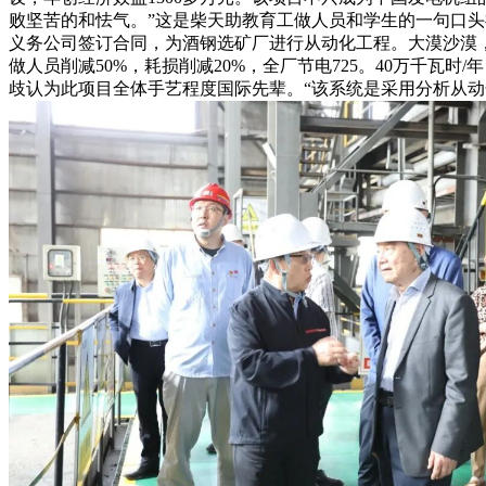
败坚苦的和怯气。”这是柴天助教育工做人员和学生的一句口头
义务公司签订合同，为酒钢选矿厂进行从动化工程。大漠沙漠
做人员削减50%，耗损削减20%，全厂节电725。40万千
歧认为此项目全体手艺程度国际先辈。“该系统是采用分析从动