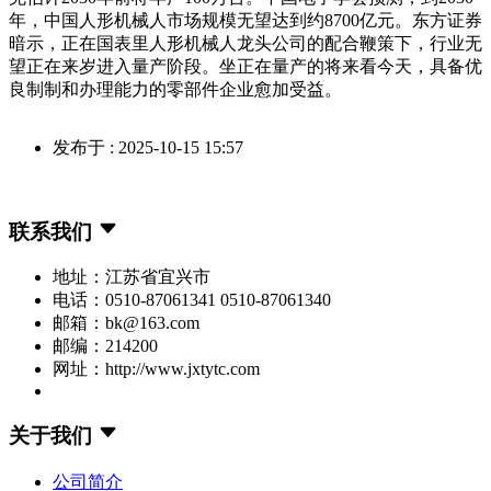
年，中国人形机械人市场规模无望达到约8700亿元。东方证券
暗示，正在国表里人形机械人龙头公司的配合鞭策下，行业无
望正在来岁进入量产阶段。坐正在量产的将来看今天，具备优
良制制和办理能力的零部件企业愈加受益。
发布于 : 2025-10-15 15:57
联系我们
地址：江苏省宜兴市
电话：0510-87061341 0510-87061340
邮箱：bk@163.com
邮编：214200
网址：http://www.jxtytc.com
关于我们
公司简介