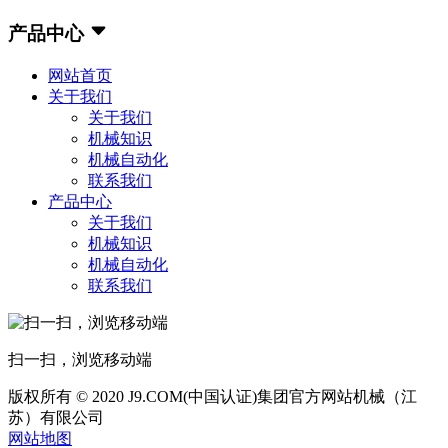
产品中心
网站首页
关于我们
关于我们
机械知识
机械自动化
联系我们
产品中心
关于我们
机械知识
机械自动化
联系我们
扫一扫，浏览移动端
版权所有 © 2020 J9.COM(中国认证)集团官方网站机械（江
苏）有限公司
网站地图