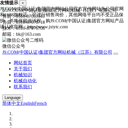
友情提示
×
J9.COM(中国认证)集团官方网站公司官方宣传网站为公司官网
和1688旗舰店，可进行销售询价，其他网络平台均不受正品保
售前：0510-87061341
护，并将保留追诉权，购J9.COM(中国认证)集团官方网站产品
售后：0510-87076718
请认准官网：http://www.jxtytc.com
技术：0510-87076708
邮箱：bk@163.com
微信公众号
J9.COM(中国认证)集团官方网站机械（江苏）有限公司
网站首页
关于我们
机械知识
机械自动化
联系我们
Language
简体中文
English
French