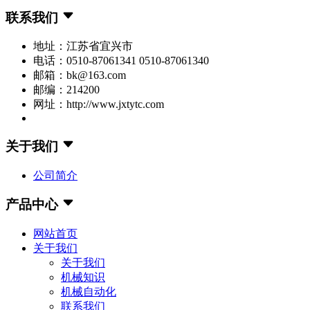
联系我们
地址：江苏省宜兴市
电话：0510-87061341 0510-87061340
邮箱：bk@163.com
邮编：214200
网址：http://www.jxtytc.com
关于我们
公司简介
产品中心
网站首页
关于我们
关于我们
机械知识
机械自动化
联系我们