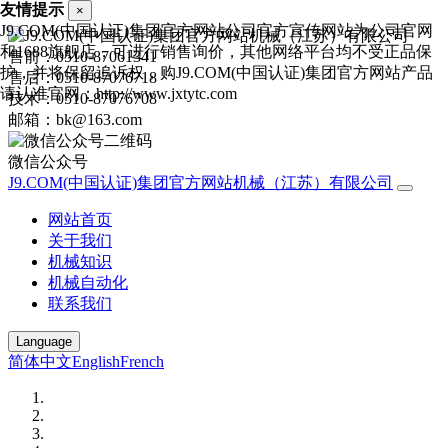
友情提示
×
J9.COM(中国认证)集团官方网站公司官方宣传网站为公司官网
和1688旗舰店，可进行销售询价，其他网络平台均不受正品保
售前：0510-87061341
护，并将保留追诉权，购J9.COM(中国认证)集团官方网站产品
售后：0510-87076718
请认准官网：http://www.jxtytc.com
技术：0510-87076708
邮箱：bk@163.com
微信公众号
J9.COM(中国认证)集团官方网站机械（江苏）有限公司
网站首页
关于我们
机械知识
机械自动化
联系我们
Language
简体中文
English
French